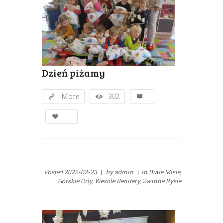
Dzień piżamy
More
302
Posted
2022-02-23
|
by
admin
|
in
Białe Misie,
Górskie Orły,
Wesołe Renifery,
Zwinne Rysie