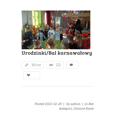
Urodzinki/Bal karnawałowy
More
132
Posted
2022-02-25
|
by
admin
|
in
Bez
kategorii,
Zwinne Rysie