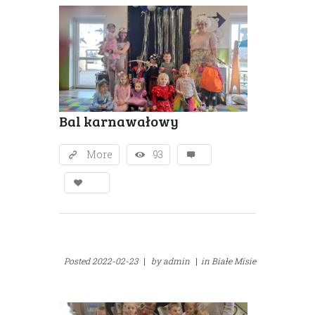
Bal karnawałowy
More
93
Posted
2022-02-23
|
by
admin
|
in
Białe Misie