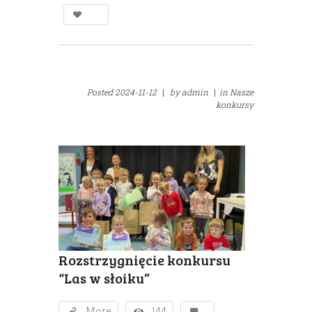
Posted
2024-11-12
|
by
admin
|
in
Nasze
konkursy
Rozstrzygnięcie konkursu
“Las w słoiku”
More
144