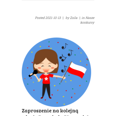
Posted
2021-10-13
|
by
Zoila
|
in
Nasze
konkursy
Zaproszenie na kolejną