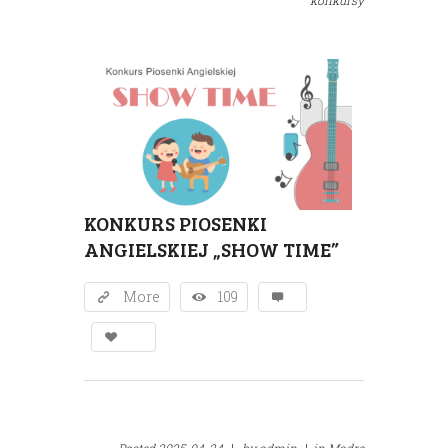
KONKURS PIOSENKI
ANGIELSKIEJ „SHOW TIME”
More
109
Posted
2025-04-24
|
by
admin
|
in
Mądre