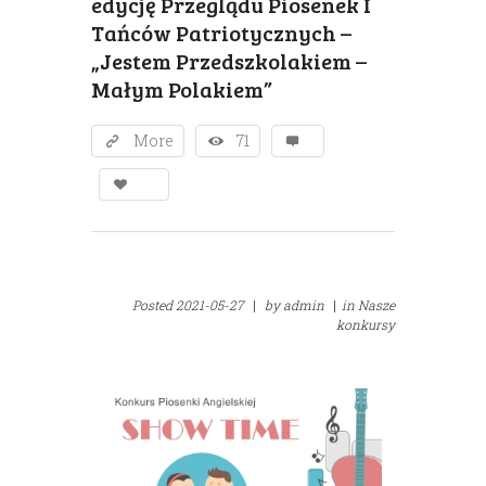
edycję Przeglądu Piosenek I
Tańców Patriotycznych –
„Jestem Przedszkolakiem –
Małym Polakiem”
More
71
Posted
2021-05-27
|
by
admin
|
in
Nasze
konkursy