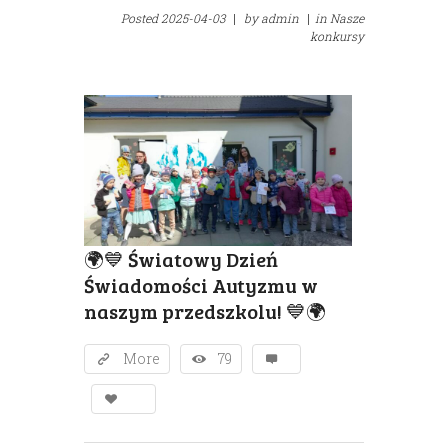
Posted
2025-04-03
|
by
admin
|
in
Nasze
konkursy
🌍💙 Światowy Dzień
Świadomości Autyzmu w
naszym przedszkolu! 💙🌍
More
79