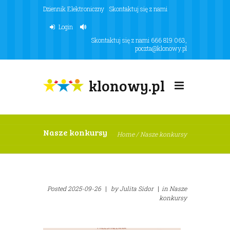
Dziennik Elektroniczny
Skontaktuj się z nami
Login
Skontaktuj się z nami
666 819 063
,
poczta@klonowy.pl
klonowy.pl
Nasze konkursy
Home
/
Nasze konkursy
Posted
2025-09-26
|
by
Julita Sidor
|
in
Nasze
konkursy