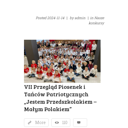
Posted
2024-11-14
|
by
admin
|
in
Nasze
konkursy
VII Przegląd Piosenek i
Tańców Patriotycznych
„Jestem Przedszkolakiem –
Małym Polakiem”
More
110