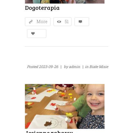
Dogoterapia
More
51
Posted
2023-09-26
|
by
admin
|
in
Białe Misie
Jesienne zabawy