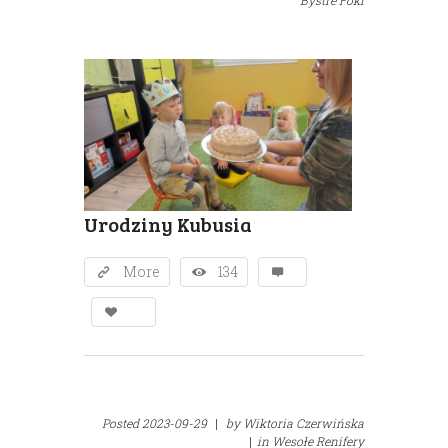
Bystre Foki
Urodziny Kubusia
More
134
Posted
2023-09-29
|
by
Wiktoria Czerwińska
|
in
Wesołe Renifery