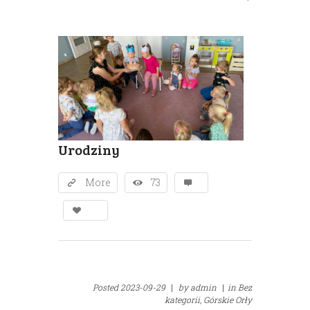
Urodziny
More
73
Posted
2023-09-29
|
by
admin
|
in
Bez
kategorii,
Górskie Orły