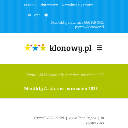
Dziennik Elektroniczny
Skontaktuj się z nami
Login
Skontaktuj się z nami
666 819 063
,
poczta@klonowy.pl
klonowy.pl
Home
/
2023
/
Monthly Archives: wrzesień 2023
Monthly Archives: wrzesień 2023
Posted
2023-09-29
|
by
Milena Popek
|
in
Bystre Foki