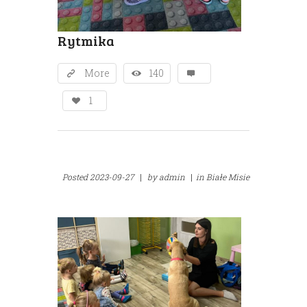
Rytmika
More
140
1
Posted
2023-09-27
|
by
admin
|
in
Białe Misie