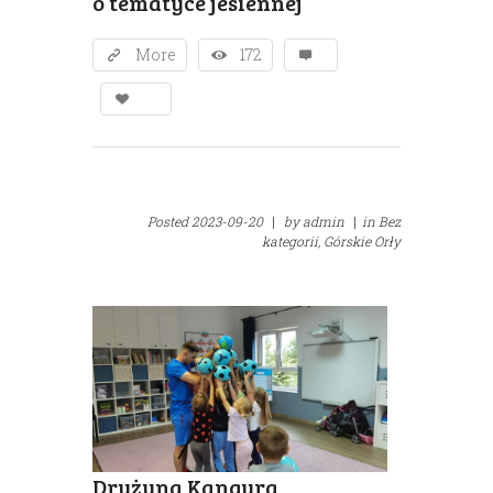
o tematyce jesiennej
More
172
Posted
2023-09-20
|
by
admin
|
in
Bez
kategorii,
Górskie Orły
Drużyna Kangura