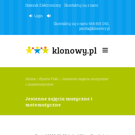
Dziennik Elektroniczny
Skontaktuj się z nami
Login
Skontaktuj się z nami
666 819 063
,
poczta@klonowy.pl
klonowy.pl
Home
/
Bystre Foki
/
Jesienne zajęcia muzyczne
i matematyczne
Jesienne zajęcia muzyczne i
matematyczne