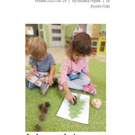
Posted
2023-09-29
|
by
Milena Popek
|
in
Bystre Foki