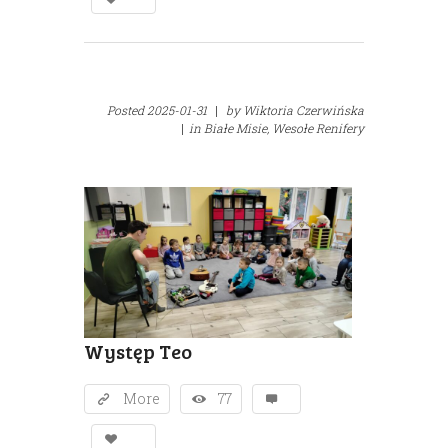
Posted
2025-01-31
|
by
Wiktoria Czerwińska
|
in
Białe Misie,
Wesołe Renifery
Występ Teo
More
77