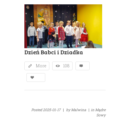
Dzień Babci i Dziadka
More
108
Posted
2025-01-17
|
by
Malwina
|
in
Mądre
Sowy