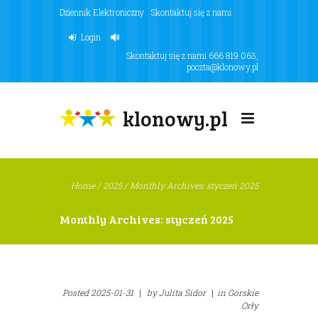
Dziennik Elektroniczny
Skontaktuj się z nami
Login
Skontaktuj się z nami
666 819 063
,
poczta@klonowy.pl
klonowy.pl
Home
/
2025
/
Monthly Archives: styczeń 2025
Monthly Archives: styczeń 2025
Posted
2025-01-31
|
by
Julita Sidor
|
in
Górskie
Orły