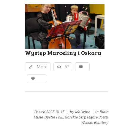
Występ Marceliny i Oskara
More
67
Posted
2025-01-17
|
by
Malwina
|
in
Białe
Misie,
Bystre Foki,
Górskie Orły,
Mądre Sowy,
Wesołe Renifery