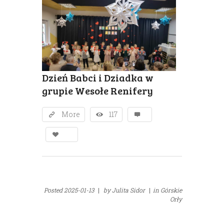
Dzień Babci i Dziadka w
grupie Wesołe Renifery
More
117
Posted
2025-01-13
|
by
Julita Sidor
|
in
Górskie
Orły