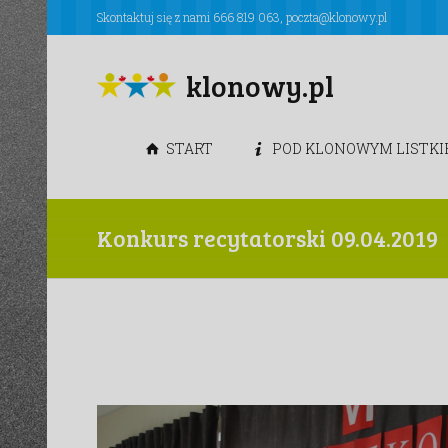
Skontaktuj się z nami
666 819 063
,
poczta@klonowy.pl
klonowy.pl
START
POD KLONOWYM LISTK
Konkurs recytatorski 09.04.2019