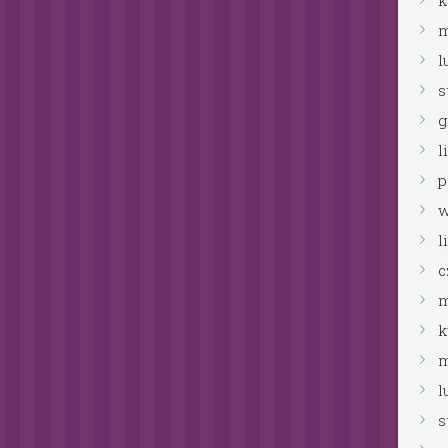
kwiecień
2022
marzec
2022
luty
2022
styczeń
2022
grudzień
2021
listopad
2021
październik
2021
wrzesień
2021
lipiec
2021
czerwiec
2021
maj
2021
kwiecień
2021
marzec
2021
luty
2021
styczeń
2021