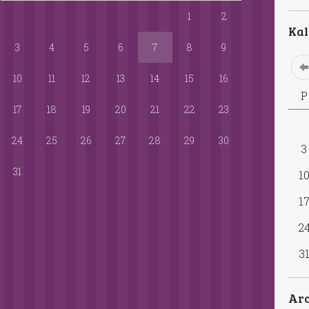
1
2
Kalendarz
3
4
5
6
7
8
9
sierpień
2026
10
11
12
13
14
15
16
P
W
Ś
C
P
S
N
17
18
19
20
21
22
23
1
2
24
25
26
27
28
29
30
3
4
5
6
7
8
9
31
10
11
12
13
14
15
16
17
18
19
20
21
22
23
24
25
26
27
28
29
30
31
Archiwa