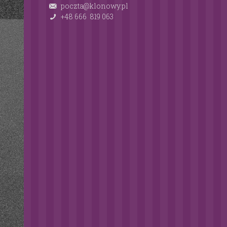
poczta@klonowy.pl
+48 666 819 063