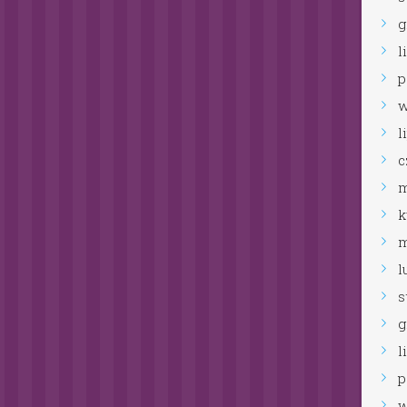
grudzień
2024
listopad
2024
październik
2024
wrzesień
2024
lipiec
2024
czerwiec
2024
maj
2024
kwiecień
2024
marzec
2024
luty
2024
styczeń
2024
grudzień
2023
listopad
2023
październik
2023
wrzesień
2023