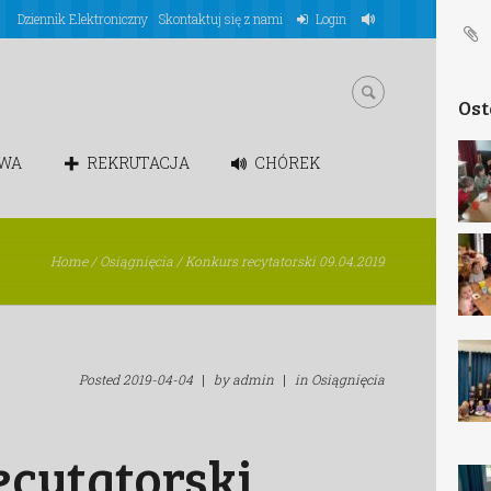
Dziennik Elektroniczny
Skontaktuj się z nami
Login
Ostatnie wpisy
Dzień Czekolady
OWA
REKRUTACJA
CHÓREK
2026-04-19
by
Milena Popek
60
Dzień czekolady
Home
/
Osiągnięcia
/
Konkurs recytatorski 09.04.2019
2026-04-15
by
Marta
Prokopczuk
65
Dzień Szalonej
Fryzury
Posted
2019-04-04
|
by
admin
|
in
Osiągnięcia
2026-04-14
by
Wiktoria
Czerwińska
68
ecytatorski
Dzień Czekolady