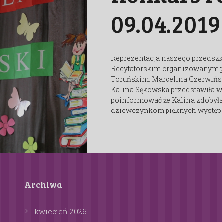
09.04.2019
Reprezentacja naszego przedszk
Recytatorskim organizowanym p
Toruńskim. Marcelina Czerwińsk
Kalina Sękowska przedstawiła wi
poinformować że Kalina zdobyła 
dziewczynkom pięknych występ
Archiwa
kwiecień
2026