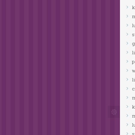
kwiecień
2026
marzec
2026
luty
2026
styczeń
2026
grudzień
2025
listopad
2025
październik
2025
wrzesień
2025
lipiec
2025
czerwiec
2025
maj
2025
kwiecień
2025
marzec
2025
luty
2025
styczeń
2025