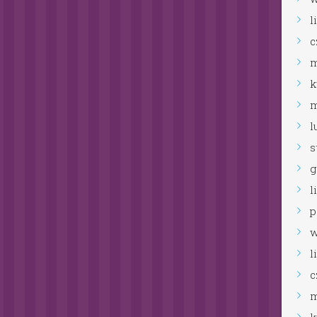
lipiec
2023
czerwiec
2023
maj
2023
kwiecień
2023
marzec
2023
luty
2023
styczeń
2023
grudzień
2022
listopad
2022
październik
2022
wrzesień
2022
lipiec
2022
czerwiec
2022
maj
2022