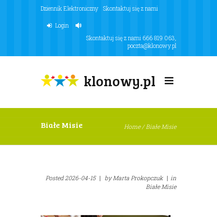
Dziennik Elektroniczny
Skontaktuj się z nami
Login
Skontaktuj się z nami
666 819 063
,
poczta@klonowy.pl
klonowy.pl
Białe Misie
Home
/
Białe Misie
Posted
2026-04-15
|
by
Marta Prokopczuk
|
in
Białe Misie