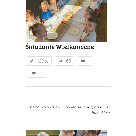
Śniadanie Wielkanocne
More
65
Posted
2026-04-03
|
by
Marta Prokopczuk
|
in
Białe Misie