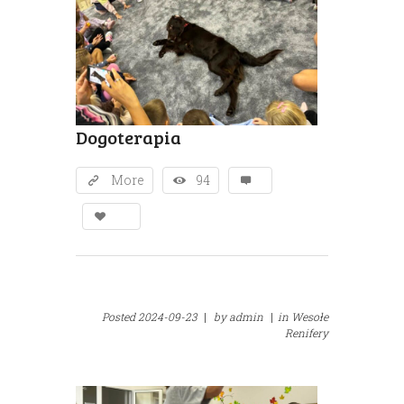
Dogoterapia
More
94
Posted
2024-09-23
|
by
admin
|
in
Wesołe
Renifery