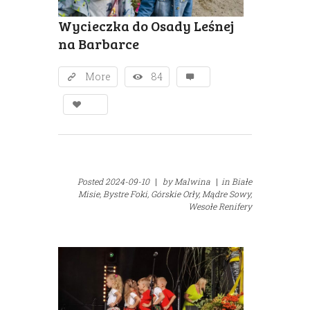
Wycieczka do Osady Leśnej
na Barbarce
More
84
Posted
2024-09-10
|
by
Malwina
|
in
Białe
Misie,
Bystre Foki,
Górskie Orły,
Mądre Sowy,
Wesołe Renifery