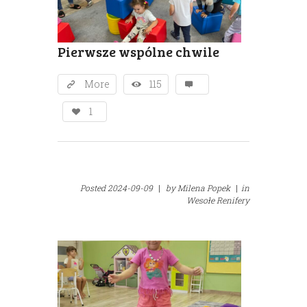
Pierwsze wspólne chwile
More
115
1
Posted
2024-09-09
|
by
Milena Popek
|
in
Wesołe Renifery