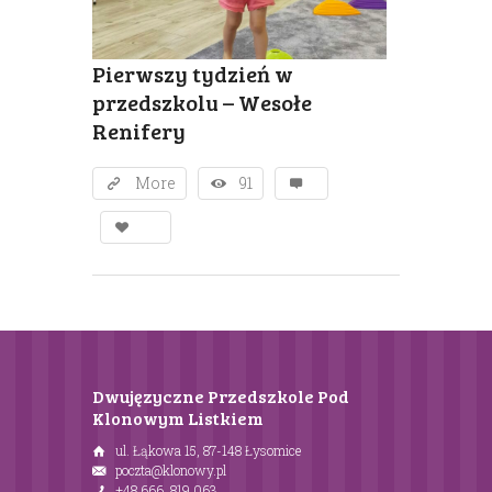
Pierwszy tydzień w
przedszkolu – Wesołe
Renifery
More
91
Dwujęzyczne Przedszkole Pod
Klonowym Listkiem
ul. Łąkowa 15, 87-148 Łysomice
poczta@klonowy.pl
+48 666 819 063