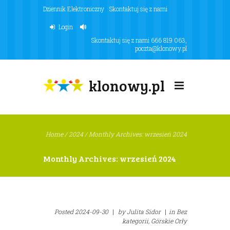
Dziennik Elektroniczny
Skontaktuj się z nami
Login
Skontaktuj się z nami
666 819 063
,
poczta@klonowy.pl
klonowy.pl
Home
/
2024
/
Monthly Archives: wrzesień 2024
Monthly Archives: wrzesień 2024
Posted
2024-09-30
|
by
Julita Sidor
|
in
Bez
kategorii,
Górskie Orły