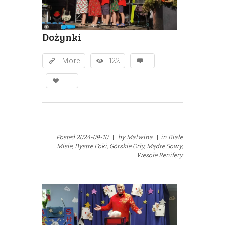
Dożynki
More
122
Posted
2024-09-10
|
by
Malwina
|
in
Białe
Misie,
Bystre Foki,
Górskie Orły,
Mądre Sowy,
Wesołe Renifery