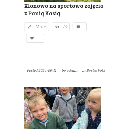
Klonowo na sportowo zajęcia
z Panią Kasią
More
73
Posted
2024-09-11
|
by
admin
|
in
Bystre Foki