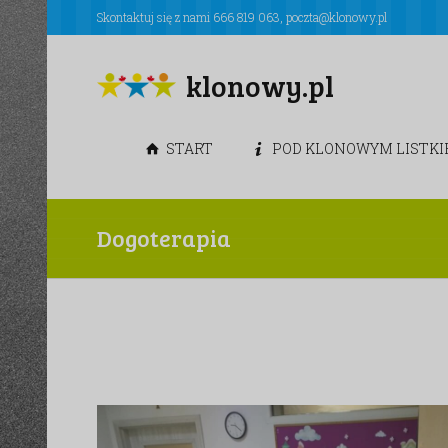
Skontaktuj się z nami
666 819 063
,
poczta@klonowy.pl
klonowy.pl
START
POD KLONOWYM LISTK
Dogoterapia