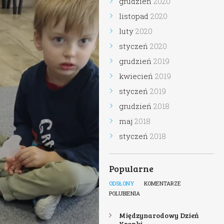
grudzień
2020
listopad
2020
luty
2020
styczeń
2020
grudzień
2019
kwiecień
2019
styczeń
2019
grudzień
2018
maj
2018
styczeń
2018
Popularne
ODSŁONY
KOMENTARZE
POLUBIENIA
Międzynarodowy Dzień
Kropki