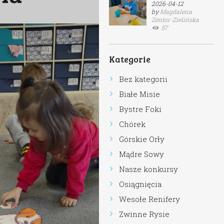
2026-04-12
by
Magdalena
Zentor-Zielińska
57
Kategorie
Bez kategorii
Białe Misie
Bystre Foki
Chórek
Górskie Orły
Mądre Sowy
Nasze konkursy
Osiągnięcia
Wesołe Renifery
Zwinne Rysie