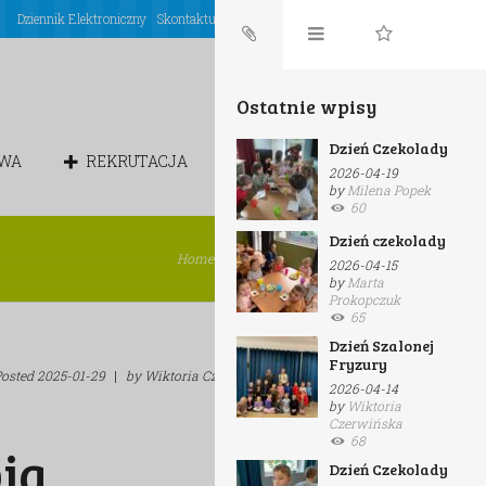
Dziennik Elektroniczny
Skontaktuj się z nami
Login
Ostatnie wpisy
Dzień Czekolady
OWA
REKRUTACJA
CHÓREK
2026-04-19
by
Milena Popek
60
Dzień czekolady
Home
/
Białe Misie
/
Dogoterapia
2026-04-15
by
Marta
Prokopczuk
65
Dzień Szalonej
Fryzury
Posted
2025-01-29
|
by
Wiktoria Czerwińska
|
in
Białe Misie
2026-04-14
by
Wiktoria
Czerwińska
68
ia
Dzień Czekolady