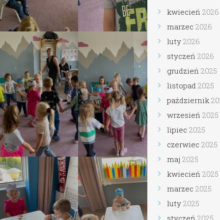
kwiecień
2026
marzec
2026
luty
2026
styczeń
2026
grudzień
2025
listopad
2025
październik
2025
wrzesień
2025
lipiec
2025
czerwiec
2025
maj
2025
kwiecień
2025
marzec
2025
luty
2025
styczeń
2025