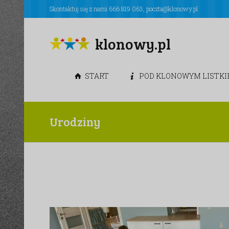
Skontaktuj się z nami
666 819 063
,
poczta@klonowy.pl
klonowy.pl
START
POD KLONOWYM LISTK
Urodziny