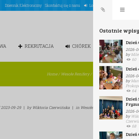
Dziennik Elektroniczny
Skontaktuj się z nami
Login
Ostatnie wpisy
Dzień Czekolady
OWA
REKRUTACJA
CHÓREK
2026-04-19
by
Milena Popek
60
Dzień czekolady
Home
/
Wesołe Renifery
/
Urodziny
2026-04-15
by
Marta
Prokopczuk
64
Dzień Szalonej
Fryzury
d
2023-09-29
|
by
Wiktoria Czerwińska
|
in
Wesołe Renifery
2026-04-14
by
Wiktoria
Czerwińska
68
Dzień Czekolady