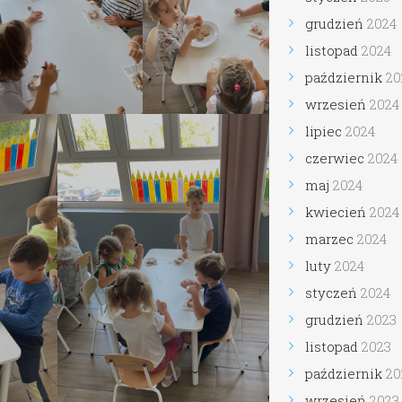
grudzień
2024
listopad
2024
październik
2024
wrzesień
2024
lipiec
2024
czerwiec
2024
maj
2024
kwiecień
2024
marzec
2024
luty
2024
styczeń
2024
grudzień
2023
listopad
2023
październik
2023
wrzesień
2023