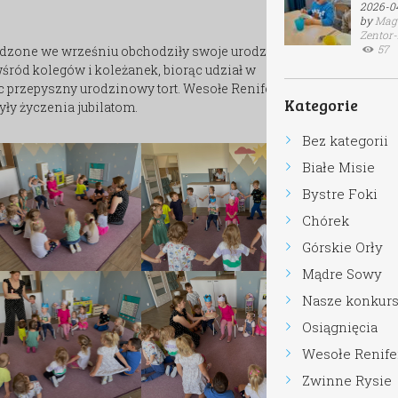
2026-04-12
by
Magdalena
Zentor-Zielińska
57
odzone we wrześniu obchodziły swoje urodziny.
wśród kolegów i koleżanek, biorąc udział w
 przepyszny urodzinowy tort. Wesołe Renifery
Kategorie
żyły życzenia jubilatom.
Bez kategorii
Białe Misie
Bystre Foki
Chórek
Górskie Orły
Mądre Sowy
Nasze konkursy
Osiągnięcia
Wesołe Renifery
Zwinne Rysie