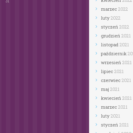
kwiecień
2022
31
marzec
2022
luty
2022
styczeń
2022
grudzień
2021
listopad
2021
październik
2021
wrzesień
2021
lipiec
2021
czerwiec
2021
maj
2021
kwiecień
2021
marzec
2021
luty
2021
styczeń
2021