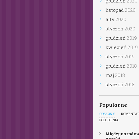
grudzień
2020
listopad
2020
luty
2020
styczeń
2020
grudzień
2019
kwiecień
2019
styczeń
2019
grudzień
2018
maj
2018
styczeń
2018
Popularne
ODSŁONY
KOMENTARZE
POLUBIENIA
Międzynarodowy Dzień
Kropki