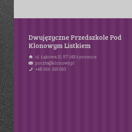
Dwujęzyczne Przedszkole Pod
Klonowym Listkiem
ul. Łąkowa 15, 87-148 Łysomice
poczta@klonowy.pl
+48 666 819 063