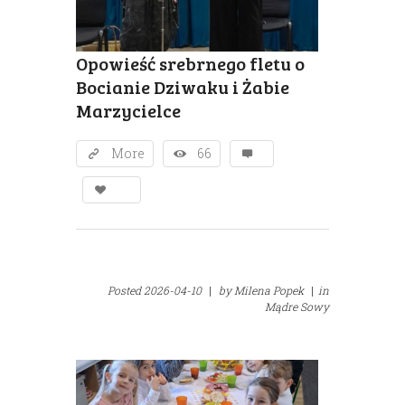
Opowieść srebrnego fletu o
Bocianie Dziwaku i Żabie
Marzycielce
More
66
Posted
2026-04-10
|
by
Milena Popek
|
in
Mądre Sowy