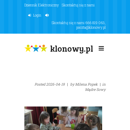
Dziennik Elektroniczny
Skontaktuj się z nami
Login
Skontaktuj się z nami
666 819 063
,
poczta@klonowy.pl
klonowy.pl
Posted
2026-04-19
|
by
Milena Popek
|
in
Mądre Sowy