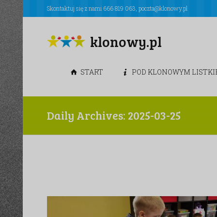
Skontaktuj się z nami
666 819 063
,
poczta@klonowy.pl
klonowy.pl
START
POD KLONOWYM LISTK
Daily Archives: 2025-03-25