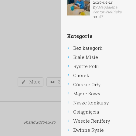
2026-04-12
by
Magdalena
Zentor-Zielińska
57
Kategorie
Bez kategorii
Białe Misie
Bystre Foki
Chórek
More
38
Górskie Orły
Mądre Sowy
Nasze konkursy
Osiągnięcia
Wesołe Renifery
Posted
2025-03-25
|
by
admin
|
in
Bystre Foki
Zwinne Rysie