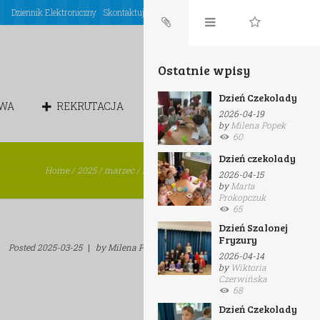
Dziennik Elektroniczny
Skontaktuj się z nami
Login
Ostatnie wpisy
Dzień Czekolady
OWA
REKRUTACJA
CHÓREK
2026-04-19
by
Milena Popek
60
Dzień czekolady
Home
/
2025
/
marzec
/
Daily Archives: 2025-03-25
2026-04-15
by
Marta
Prokopczuk
65
Dzień Szalonej
Fryzury
Posted
2025-03-25
|
by
Milena Popek
|
in
Wesołe Renifery
2026-04-14
by
Wiktoria
Czerwińska
68
Dzień Czekolady