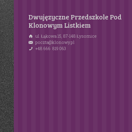
Dwujęzyczne Przedszkole Pod
Klonowym Listkiem
ul. Łąkowa 15, 87-148 Łysomice
poczta@klonowy.pl
+48 666 819 063