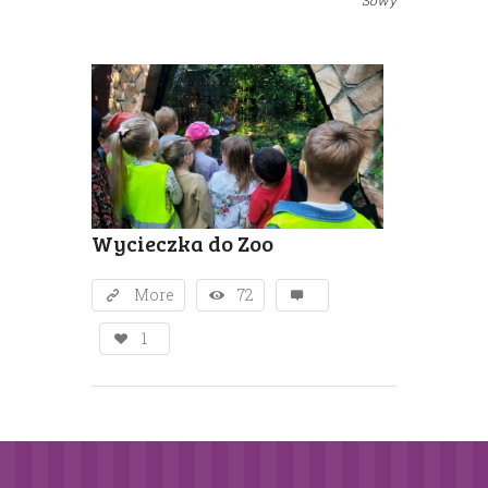
Sowy
Wycieczka do Zoo
More
72
1