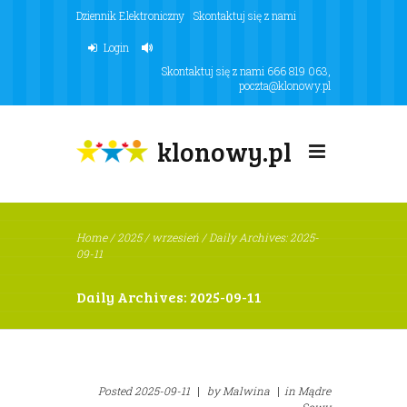
Dziennik Elektroniczny
Skontaktuj się z nami
Login
Skontaktuj się z nami
666 819 063
,
poczta@klonowy.pl
klonowy.pl
Home
/
2025
/
wrzesień
/
Daily Archives: 2025-
09-11
Daily Archives: 2025-09-11
Posted
2025-09-11
|
by
Malwina
|
in
Mądre