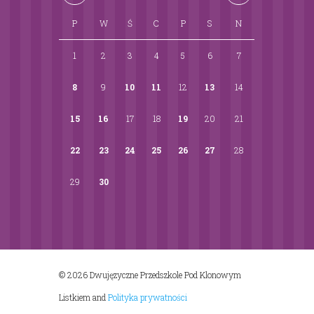
P
W
Ś
C
P
S
N
1
2
3
4
5
6
7
8
9
10
11
12
13
14
15
16
17
18
19
20
21
22
23
24
25
26
27
28
29
30
© 2026 Dwujęzyczne Przedszkole Pod Klonowym
Listkiem
and
Polityka prywatności