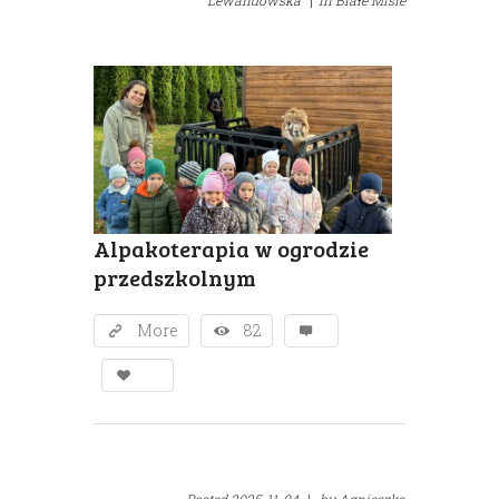
Lewandowska
|
in
Białe Misie
Alpakoterapia w ogrodzie
przedszkolnym
More
82