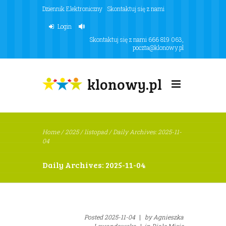
Dziennik Elektroniczny
Skontaktuj się z nami
Login
Skontaktuj się z nami
666 819 063
,
poczta@klonowy.pl
klonowy.pl
Home
/
2025
/
listopad
/
Daily Archives: 2025-11-
04
Daily Archives: 2025-11-04
Posted
2025-11-04
|
by
Agnieszka