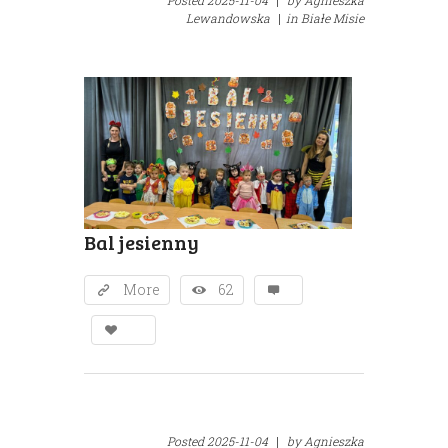
Posted
2025-11-04
|
by
Agnieszka
Lewandowska
|
in
Białe Misie
Bal jesienny
More
62
Posted
2025-11-04
|
by
Agnieszka