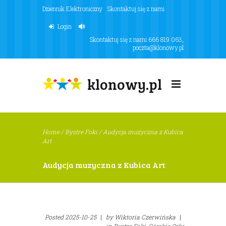
Dziennik Elektroniczny
Skontaktuj się z nami
Login
Skontaktuj się z nami
666 819 063
,
poczta@klonowy.pl
klonowy.pl
Home
/
Bystre Foki
/
Audycja muzyczna z Kubica
Art
Audycja muzyczna z Kubica Art
Posted
2025-10-25
|
by
Wiktoria Czerwińska
|