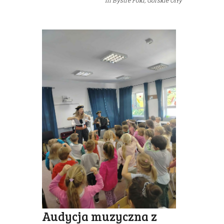
in
Bystre Foki,
Górskie Orły
Audycja muzyczna z