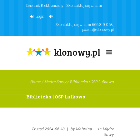
Dziennik Elektroniczny
Skontaktuj się z nami
Login
Skontaktuj się z nami
666 819 063
,
poczta@klonowy.pl
klonowy.pl
Home
/
Mądre Sowy
/
Biblioteka | OSP Lulkowo
Biblioteka | OSP Lulkowo
Posted
2024-06-18
|
by
Malwina
|
in
Mądre
Sowy