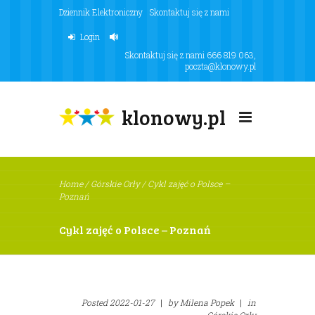
Dziennik Elektroniczny
Skontaktuj się z nami
Login
Skontaktuj się z nami
666 819 063
,
poczta@klonowy.pl
klonowy.pl
Home
/
Górskie Orły
/
Cykl zajęć o Polsce –
Poznań
Cykl zajęć o Polsce – Poznań
Posted
2022-01-27
|
by
Milena Popek
|
in