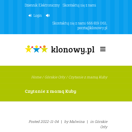
Dziennik Elektroniczny
Skontaktuj się z nami
Login
Skontaktuj się z nami
666 819 063
,
poczta@klonowy.pl
klonowy.pl
Home
/
Górskie Orły
/
Czytanie z mamą Kuby
Czytanie z mamą Kuby
Posted
2022-11-04
|
by
Malwina
|
in
Górskie
Orły