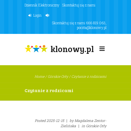
Dziennik Elektroniczny
Skontaktuj się z nami
Login
Skontaktuj się z nami
666 819 063
,
poczta@klonowy.pl
klonowy.pl
Home
/
Górskie Orły
/
Czytanie z rodzicami
Czytanie z rodzicami
Posted
2025-12-15
|
by
Magdalena Zentor-
Zielińska
|
in
Górskie Orły