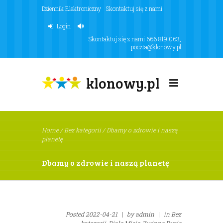
Dziennik Elektroniczny
Skontaktuj się z nami
Login
Skontaktuj się z nami
666 819 063
,
poczta@klonowy.pl
klonowy.pl
Home
/
Bez kategorii
/
Dbamy o zdrowie i naszą
planetę
Dbamy o zdrowie i naszą planetę
Posted
2022-04-21
|
by
admin
|
in
Bez