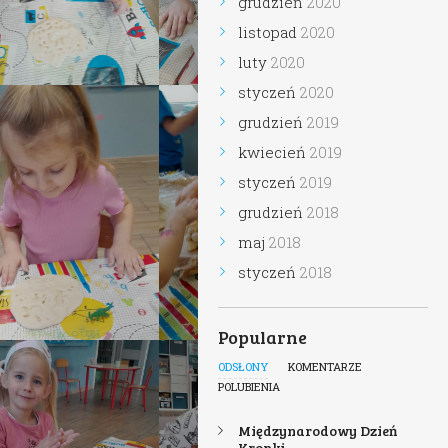
grudzień
2020
listopad
2020
luty
2020
styczeń
2020
grudzień
2019
kwiecień
2019
styczeń
2019
grudzień
2018
maj
2018
styczeń
2018
Popularne
ODSŁONY
KOMENTARZE
POLUBIENIA
Międzynarodowy Dzień
Kropki