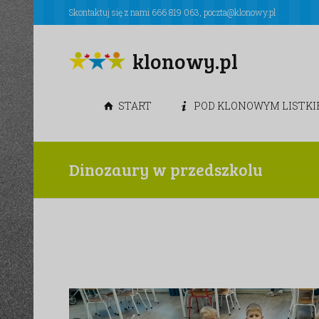
Skontaktuj się z nami
666 819 063
,
poczta@klonowy.pl
klonowy.pl
START
POD KLONOWYM LISTK
Dinozaury w przedszkolu