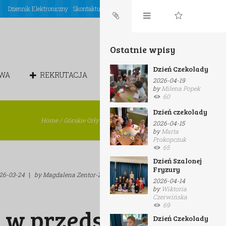
Dziennik Elektroniczny
Skontaktuj się z nami
Login
Ostatnie wpisy
Dzień Czekolady
OWA
REKRUTACJA
CHÓREK
2026-04-19
by
Milena Popek
60
Dzień czekolady
Home
/
Górskie Orły
/
Dinozaury w przedszkolu
2026-04-15
by
Marta
Prokopczuk
65
Dzień Szalonej
Fryzury
26-03-24
|
by
Magdalena Zentor-Zielińska
|
in
Górskie Orły
2026-04-14
by
Wiktoria
Czerwińska
69
 w przedszkolu
Dzień Czekolady