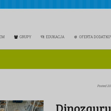
IEM
GRUPY
EDUKACJA
OFERTA DODATK
Posted
20
Dinozaury