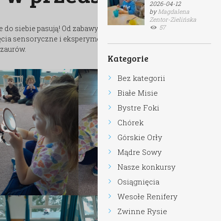
2026-04-12
by
Magdalena
Zentor-Zielińska
57
e do siebie pasują! Od zabawy w archeologów, przez
cia sensoryczne i eksperymenty przedszkolaki
ozaurów.
Kategorie
Bez kategorii
Białe Misie
Bystre Foki
Chórek
Górskie Orły
Mądre Sowy
Nasze konkursy
Osiągnięcia
Wesołe Renifery
Zwinne Rysie