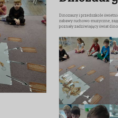
Dinozaury i przedszkole świetni
zabawy ruchowo-muzyczne, zaję
poznały zadziwiający świat din