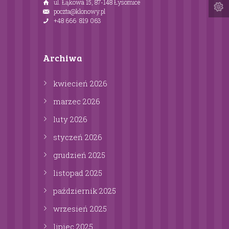
ul. Łąkowa 15, 87-148 Łysomice
poczta@klonowy.pl
+48 666 819 063
Archiwa
kwiecień
2026
marzec
2026
luty
2026
styczeń
2026
grudzień
2025
listopad
2025
październik
2025
wrzesień
2025
lipiec
2025