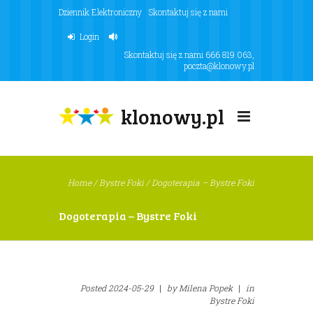
Dziennik Elektroniczny
Skontaktuj się z nami
Login
Skontaktuj się z nami
666 819 063
,
poczta@klonowy.pl
klonowy.pl
Home
/
Bystre Foki
/
Dogoterapia – Bystre Foki
Dogoterapia – Bystre Foki
Posted
2024-05-29
|
by
Milena Popek
|
in
Bystre Foki