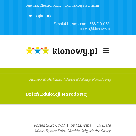
Dziennik Elektroniczny
Skontaktuj się z nami
Login
Skontaktuj się z nami
666 819 063
,
poczta@klonowy.pl
klonowy.pl
Home
/
Białe Misie
/
Dzień Edukacji Narodowej
Dzień Edukacji Narodowej
Posted
2024-10-14
|
by
Malwina
|
in
Białe
Misie,
Bystre Foki,
Górskie Orły,
Mądre Sowy