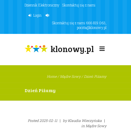
Dziennik Elektroniczny
Skontaktuj się z nami
Login
Skontaktuj się z nami
666 819 063
,
poczta@klonowy.pl
klonowy.pl
Home
/
Mądre Sowy
/
Dzień Piżamy
Dzień Piżamy
Posted
2025-02-11
|
by
Klaudia Wieczyńska
|
in
Mądre Sowy