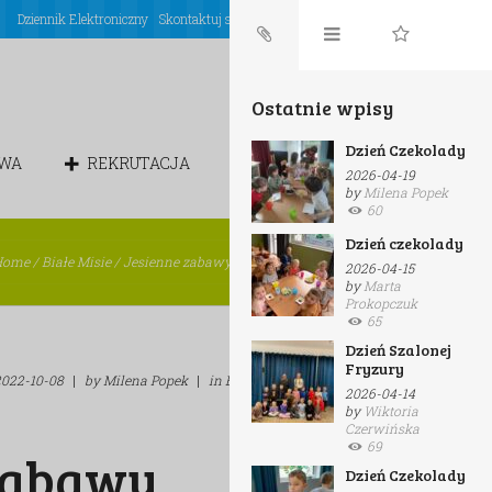
Dziennik Elektroniczny
Skontaktuj się z nami
Login
Ostatnie wpisy
Dzień Czekolady
OWA
REKRUTACJA
CHÓREK
2026-04-19
by
Milena Popek
60
Dzień czekolady
Home
/
Białe Misie
/
Jesienne zabawy matematyczne – Białe...
2026-04-15
by
Marta
Prokopczuk
65
Dzień Szalonej
Fryzury
2022-10-08
|
by
Milena Popek
|
in
Białe Misie,
Zwinne Rysie
2026-04-14
by
Wiktoria
Czerwińska
69
zabawy
Dzień Czekolady