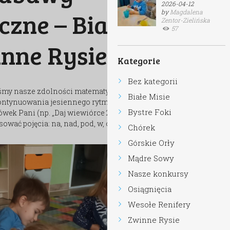
2026-04-12
zne – Białe
by
Magdalena
Zentor-Zielińska
57
inne Rysie
Kategorie
Bez kategorii
śmy nasze zdolności matematyczne – liczyliśmy
Białe Misie
ontynuowania jesiennego rytmu, karmiliśmy
Bystre Foki
k Pani (np. „Daj wiewiórce 2 orzechy”), z
ować pojęcia: na, nad, pod, w, obok.
Chórek
Górskie Orły
Mądre Sowy
Nasze konkursy
Osiągnięcia
Wesołe Renifery
Zwinne Rysie