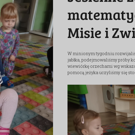
matematyc
Misie i Zw
W minionym tygodniu rozwijali
jabłka, podejmowaliśmy próby k
wiewiórkę orzechami wg wskazówe
pomocą jeżyka uczyliśmy się stos