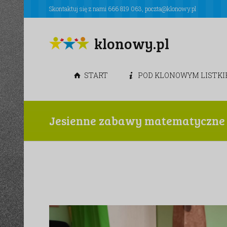
Skontaktuj się z nami
666 819 063
,
poczta@klonowy.pl
klonowy.pl
START
POD KLONOWYM LISTK
Jesienne zabawy matematyczne – 