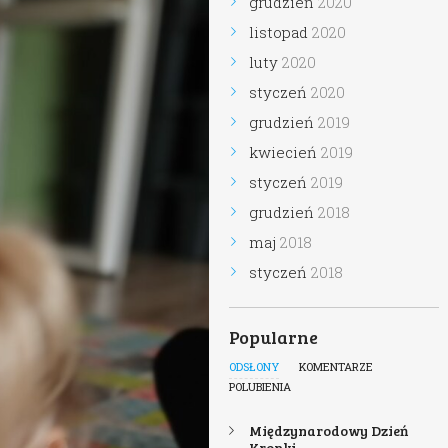
grudzień
2020
listopad
2020
luty
2020
styczeń
2020
grudzień
2019
kwiecień
2019
styczeń
2019
grudzień
2018
maj
2018
styczeń
2018
Popularne
ODSŁONY
KOMENTARZE
POLUBIENIA
Międzynarodowy Dzień
Kropki