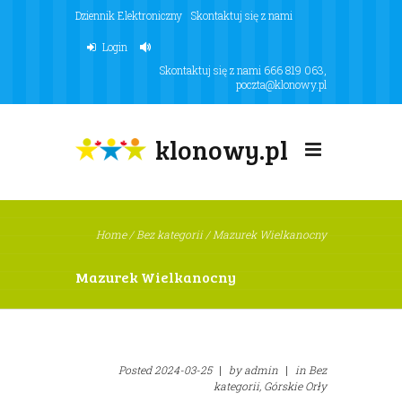
Dziennik Elektroniczny
Skontaktuj się z nami
Login
Skontaktuj się z nami
666 819 063
,
poczta@klonowy.pl
klonowy.pl
Home
/
Bez kategorii
/
Mazurek Wielkanocny
Mazurek Wielkanocny
Posted
2024-03-25
|
by
admin
|
in
Bez
kategorii,
Górskie Orły