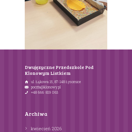
Dwujęzyczne Przedszkole Pod
Klonowym Listkiem
ul. Łąkowa 15, 87-148 Łysomice
poczta@klonowy.pl
+48 666 819 063
Archiwa
kwiecień
2026