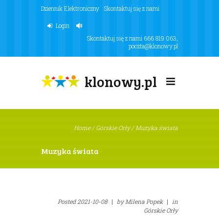
Dziennik Elektroniczny
Skontaktuj się z nami
Login
Skontaktuj się z nami
666 819 063
,
poczta@klonowy.pl
klonowy.pl
Home
/
Górskie Orły
/
Muzyka świata
Muzyka świata
Posted
2021-10-08
|
by
Milena Popek
|
in
Górskie Orły