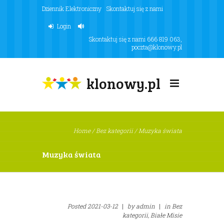
Dziennik Elektroniczny
Skontaktuj się z nami
Login
Skontaktuj się z nami
666 819 063
,
poczta@klonowy.pl
klonowy.pl
Home
/
Bez kategorii
/
Muzyka świata
Muzyka świata
Posted
2021-03-12
|
by
admin
|
in
Bez
kategorii,
Białe Misie