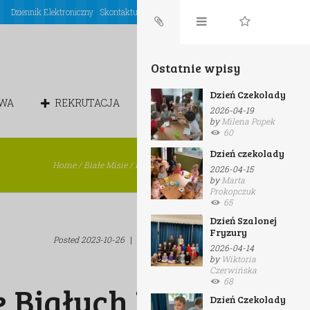
Dziennik Elektroniczny
Skontaktuj się z nami
Login
Ostatnie wpisy
Dzień Czekolady
OWA
REKRUTACJA
CHÓREK
2026-04-19
by
Milena Popek
60
Dzień czekolady
Home
/
Białe Misie
/
Pasowanie Białych Misiów
2026-04-15
by
Marta
Prokopczuk
65
Dzień Szalonej
Fryzury
Posted
2023-10-26
|
by
admin
|
in
Białe Misie
2026-04-14
by
Wiktoria
Czerwińska
68
 Białych Misiów
Dzień Czekolady