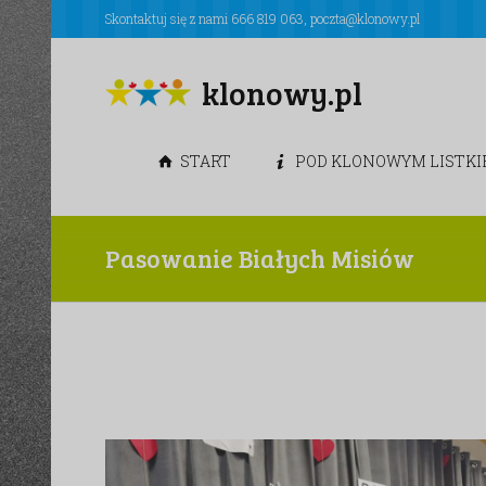
Skontaktuj się z nami
666 819 063
,
poczta@klonowy.pl
klonowy.pl
START
POD KLONOWYM LISTK
Pasowanie Białych Misiów