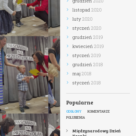
grudzień
2020
listopad
2020
luty
2020
styczeń
2020
grudzień
2019
kwiecień
2019
styczeń
2019
grudzień
2018
maj
2018
styczeń
2018
Popularne
ODSŁONY
KOMENTARZE
POLUBIENIA
Międzynarodowy Dzień
Kropki