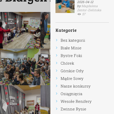
2026-04-12
by
Magdalena
Zentor-Zielińska
57
Kategorie
Bez kategorii
Białe Misie
Bystre Foki
Chórek
Górskie Orły
Mądre Sowy
Nasze konkursy
Osiągnięcia
Wesołe Renifery
Zwinne Rysie