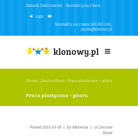
Dziennik Elektroniczny
Skontaktuj się z nami
Login
Skontaktuj się z nami
666 819 063
,
poczta@klonowy.pl
klonowy.pl
Home
/
Zwinne Rysie
/
Praca plastyczna – gitara
Praca plastyczna – gitara
Posted
2021-03-05
|
by
Malwina
|
in
Zwinne
Rysie