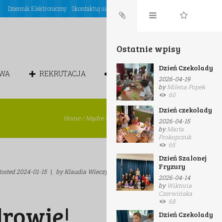
Dziennik Elektroniczny
Skontaktuj się z nami
Login
Ostatnie wpisy
Dzień Czekolady
OWA
REKRUTACJA
CHÓREK
2026-04-19
by
Milena Popek
60
Dzień czekolady
Home
/
Mądre Sowy
/
Sport to zdrowie!
2026-04-15
by
Marta
Prokopczuk
65
Dzień Szalonej
Fryzury
osted
2024-01-15
|
by
Klaudia Wieczyńska
|
in
Mądre Sowy
2026-04-14
by
Wiktoria
Czerwińska
68
drowie!
Dzień Czekolady