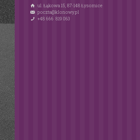
ul. Łąkowa 15, 87-148 Łysomice
poczta@klonowy.pl
+48 666 819 063