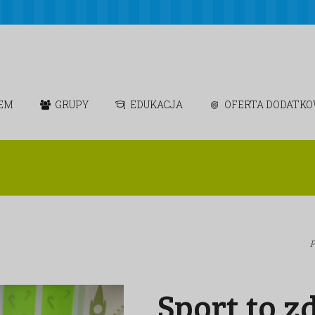
IEM
GRUPY
EDUKACJA
OFERTA DODATK
P
Sport to z