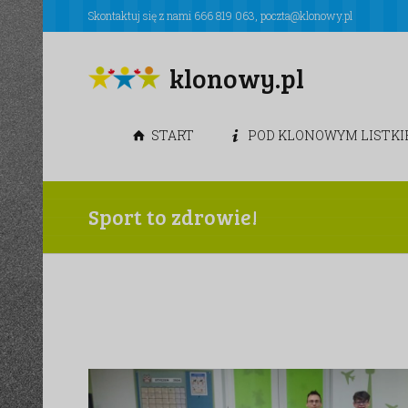
Skontaktuj się z nami
666 819 063
,
poczta@klonowy.pl
klonowy.pl
START
POD KLONOWYM LISTK
Sport to zdrowie!