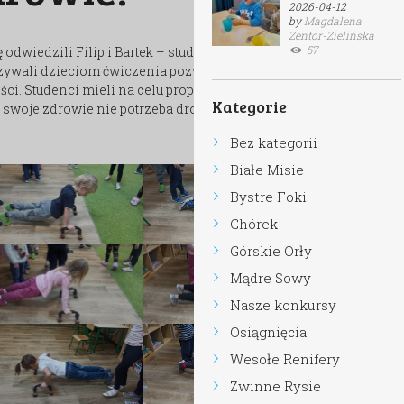
2026-04-12
by
Magdalena
Zentor-Zielińska
57
odwiedzili Filip i Bartek – studenci UMK kierunku
azywali dzieciom ćwiczenia pozwalające utrzymać
ści. Studenci mieli na celu propagować zdrowy styl
Kategorie
o swoje zdrowie nie potrzeba drogich sprzętów
Bez kategorii
Białe Misie
Bystre Foki
Chórek
Górskie Orły
Mądre Sowy
Nasze konkursy
Osiągnięcia
Wesołe Renifery
Zwinne Rysie