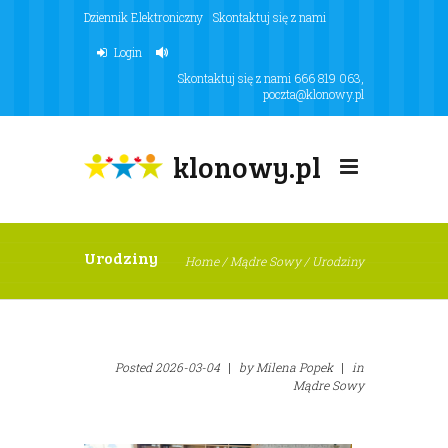
Dziennik Elektroniczny
Skontaktuj się z nami
Login
Skontaktuj się z nami
666 819 063
,
poczta@klonowy.pl
klonowy.pl
Urodziny
Home
/
Mądre Sowy
/
Urodziny
Posted
2026-03-04
|
by
Milena Popek
|
in
Mądre Sowy