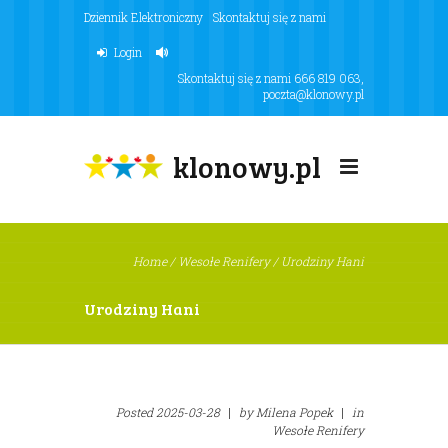
Dziennik Elektroniczny
Skontaktuj się z nami
Login
Skontaktuj się z nami
666 819 063
,
poczta@klonowy.pl
klonowy.pl
Home
/
Wesołe Renifery
/
Urodziny Hani
Urodziny Hani
Posted
2025-03-28
|
by
Milena Popek
|
in
Wesołe Renifery