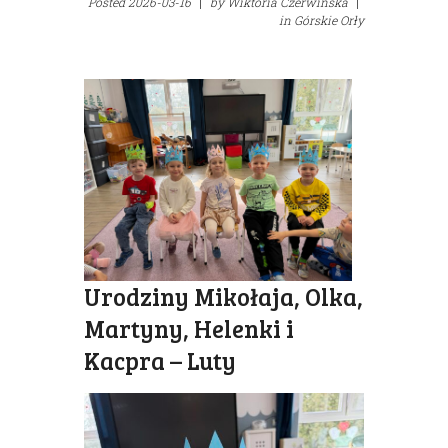
Posted
2026-03-16
|
by
Wiktoria Czerwińska
|
in
Górskie Orły
Urodziny Mikołaja, Olka,
Martyny, Helenki i
Kacpra – Luty