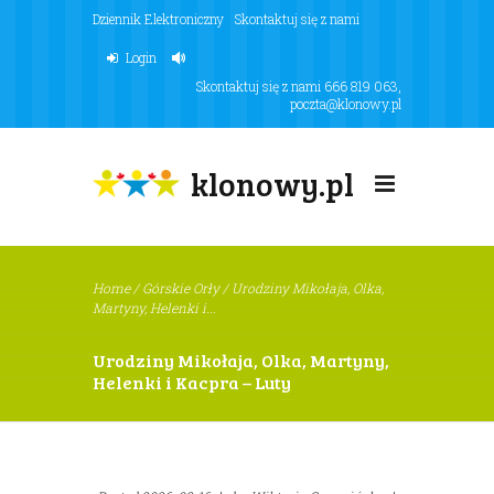
Dziennik Elektroniczny
Skontaktuj się z nami
Login
Skontaktuj się z nami
666 819 063
,
poczta@klonowy.pl
klonowy.pl
Home
/
Górskie Orły
/
Urodziny Mikołaja, Olka,
Martyny, Helenki i...
Urodziny Mikołaja, Olka, Martyny,
Helenki i Kacpra – Luty