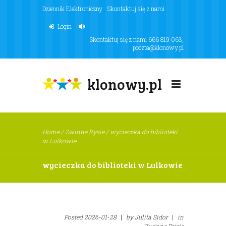
Dziennik Elektroniczny
Skontaktuj się z nami
Login
Skontaktuj się z nami
666 819 063
,
poczta@klonowy.pl
klonowy.pl
Home
/
Zwinne Rysie
/
wycieczka do biblioteki
w Lulkowie
wycieczka do biblioteki w Lulkowie
Posted
2026-01-28
|
by
Julita Sidor
|
in