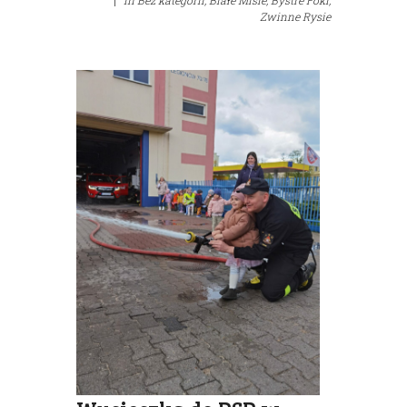
|
in
Bez kategorii,
Białe Misie,
Bystre Foki,
Zwinne Rysie