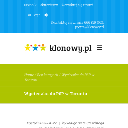
Dziennik Elektroniczny
Skontaktuj się z nami
Login
Skontaktuj się z nami
666 819 063
,
poczta@klonowy.pl
klonowy.pl
Home
/
Bez kategorii
/
Wycieczka do PSP w
Toruniu
Wycieczka do PSP w Toruniu
Posted
2023-04-27
|
by
Małgorzata Stawinoga