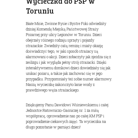
Wycieczka do PSP w
Toruniu
Białe Misie, Zwinne Rysie i Bystre Foki odwiedziły
dzisiaj Komendę Miejską Państwowej Straży
Pożarnej przy ulicy Legionów w Toruniu. Dzieci
obejrzały różnego rodzaju sprzęty i pojazdy
strażackie. Zwiedziły całą remizę i miały okazję
doświadczyć tego, w jaki sposób strażacy są
alarmowani o akcji. Dzieci zobaczyły jak zjeżdża się z
ześlizgu i jak wygląda pełny strój strażacki. Dzięki
interaktywnemu domkowi dzieci dowiedziały się jak
unikać pożaru, a także jak zachować się w jego
przypadku. Przypomniały też sobie numer alarmowy.
Naszą wycieczkę zakończyło lanie wody z
prawdziwego węża strażackiego.
Dziękujemy Panu Dawidowi Wiśniewskiemu i całej
Jednostce Ratowniczo-Gaśniczej nr. 1 za miłą
współpracę, oprowadzenie nas po całej KM PSP i
poprowadzenie ciekawych zajęć. Ta wycieczka na
długo pozostanie w pamięci dzieci!