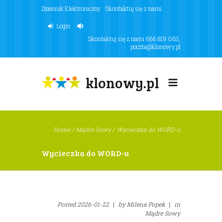
Dziennik Elektroniczny
Skontaktuj się z nami
Login
Skontaktuj się z nami
666 819 063
,
poczta@klonowy.pl
klonowy.pl
Home
/
Mądre Sowy
/
Wycieczka do WORD-u
Wycieczka do WORD-u
Posted
2026-01-22
|
by
Milena Popek
|
in
Mądre Sowy