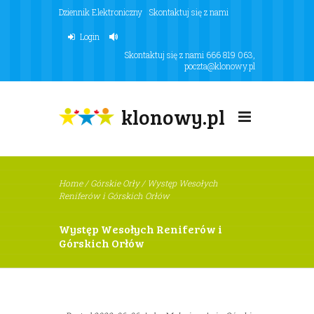
Dziennik Elektroniczny
Skontaktuj się z nami
Login
Skontaktuj się z nami
666 819 063
,
poczta@klonowy.pl
klonowy.pl
Home
/
Górskie Orły
/
Występ Wesołych
Reniferów i Górskich Orłów
Występ Wesołych Reniferów i
Górskich Orłów