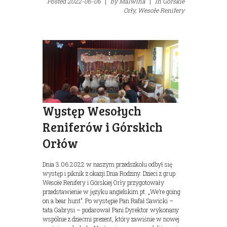
Posted
2022-06-06
|
by
Malwina
|
in
Górskie
Orły,
Wesołe Renifery
Występ Wesołych
Reniferów i Górskich
Orłów
Dnia 3.06.2022 w naszym przedszkolu odbył się
występ i piknik z okazji Dnia Rodziny. Dzieci z grup
Wesołe Renifery i Górskiej Orły przygotowały
przedstawienie w języku angielskim pt. „We’re going
on a bear hunt”. Po występie Pan Rafał Sawicki –
tata Gabrysi – podarował Pani Dyrektor wykonany
wspólnie z dziećmi prezent, który zawiśnie w nowej