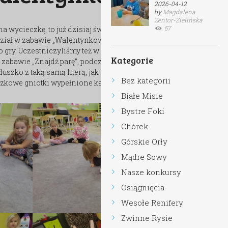
2026-04-12
by
Magdalena
Zentor-Zielińska
57
 na wycieczkę, to już dzisiaj świętowaliśmy w naszej
ział w zabawie „Walentynkowe bingo”, do której
do gry. Uczestniczyliśmy też w zabawie ze śpiewem
Kategorie
zabawie „Znajdź parę”, podczas której szukaliśmy
duszko z taką samą literą, jak nasza. Wykonaliśmy
Bez kategorii
uszkowe gniotki wypełnione kaszą manną.
Białe Misie
Bystre Foki
Chórek
Górskie Orły
Mądre Sowy
Nasze konkursy
Osiągnięcia
Wesołe Renifery
Zwinne Rysie