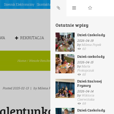
Dziennik Elektroniczny
Skontaktuj się z nami
Login
Ostatnie wpisy
Dzień Czekolady
OWA
REKRUTACJA
CHÓREK
2026-04-19
by
Milena Popek
60
Dzień czekolady
Home
/
Wesołe Renifery
/
Zabawy walentynkowe
2026-04-15
by
Marta
Prokopczuk
65
Dzień Szalonej
Fryzury
Posted
2025-02-13
|
by
Milena Popek
|
in
Wesołe Renifery
2026-04-14
by
Wiktoria
Czerwińska
69
alentynkowe
Dzień Czekolady