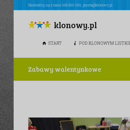
Skontaktuj się z nami
666 819 063
,
poczta@klonowy.pl
klonowy.pl
START
POD KLONOWYM LISTK
Zabawy walentynkowe