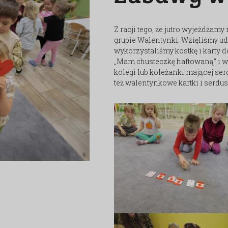
Z racji tego, że jutro wyjeżdżamy
grupie Walentynki. Wzięliśmy ud
wykorzystaliśmy kostkę i karty 
„Mam chusteczkę haftowaną” i w 
kolegi lub koleżanki mającej ser
też walentynkowe kartki i serd