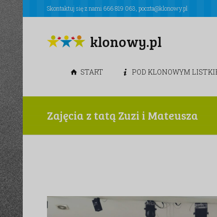
Skontaktuj się z nami
666 819 063
,
poczta@klonowy.pl
klonowy.pl
START
POD KLONOWYM LISTK
Zajęcia z tatą Zuzi i Mateusza