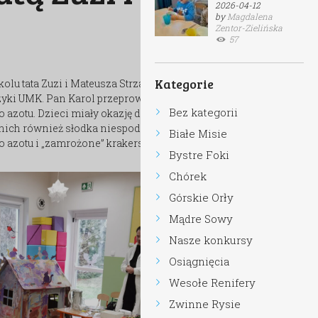
2026-04-12
by
Magdalena
Zentor-Zielińska
57
Kategorie
olu tata Zuzi i Mateusza Strzałkowskich, który na
zyki UMK. Pan Karol przeprowadził ciekawe
Bez kategorii
azotu. Dzieci miały okazję dowiedzieć się, z czego
a nich również słodka niespodzianka – lody
Białe Misie
 azotu i „zamrożone” krakersy.
Bystre Foki
Chórek
Górskie Orły
Mądre Sowy
Nasze konkursy
Osiągnięcia
Wesołe Renifery
Zwinne Rysie