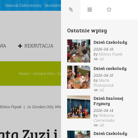
Dziennik Elektroniczny
Skontaktuj się z nami
Login
Ostatnie wpisy
Dzień Czekolady
OWA
REKRUTACJA
CHÓREK
2026-04-19
by
Milena Popek
60
Dzień czekolady
Home
/
Górskie Orły
/
Zajęcia z tatą Zuzi i Mateusza
2026-04-15
by
Marta
Prokopczuk
65
Dzień Szalonej
Fryzury
ilena Popek
|
in
Górskie Orły,
Wesołe Renifery,
Zwinne Rysie
2026-04-14
by
Wiktoria
Czerwińska
68
atą Zuzi i
Dzień Czekolady