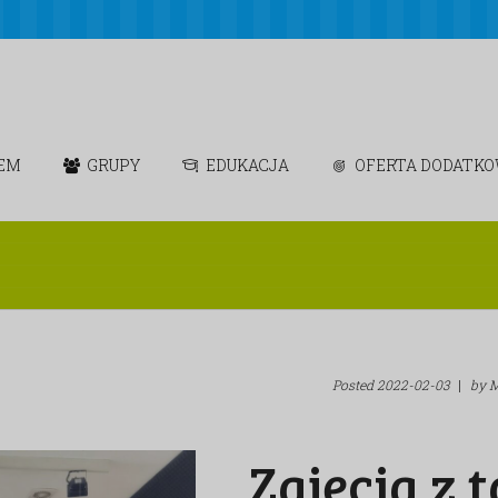
IEM
GRUPY
EDUKACJA
OFERTA DODATK
Posted
2022-02-03
|
by
M
Zajęcia z t