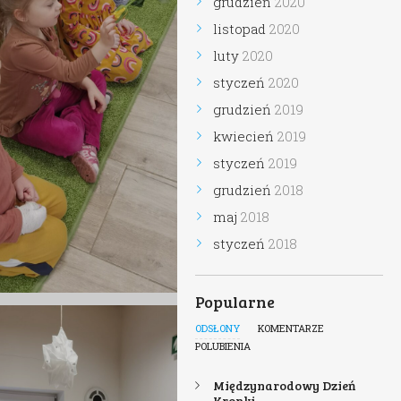
grudzień
2020
listopad
2020
luty
2020
styczeń
2020
grudzień
2019
kwiecień
2019
styczeń
2019
grudzień
2018
maj
2018
styczeń
2018
Popularne
ODSŁONY
KOMENTARZE
POLUBIENIA
Międzynarodowy Dzień
Kropki