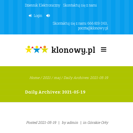
Dziennik Elektroniczny
Skontaktuj się z nami
Login
Skontaktuj się z nami
666 819 063
,
poczta@klonowy.pl
klonowy.pl
Home
/
2021
/
maj
/
Daily Archives: 2021-05-19
Daily Archives: 2021-05-19
Posted
2021-05-19
|
by
admin
|
in
Górskie Orły