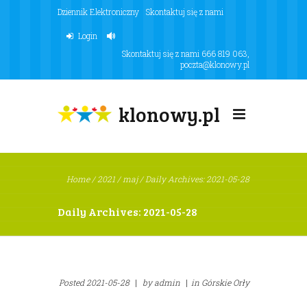
Dziennik Elektroniczny
Skontaktuj się z nami
Login
Skontaktuj się z nami
666 819 063
,
poczta@klonowy.pl
klonowy.pl
Home
/
2021
/
maj
/
Daily Archives: 2021-05-28
Daily Archives: 2021-05-28
Posted
2021-05-28
|
by
admin
|
in
Górskie Orły