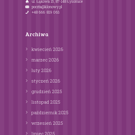
ul. Łąkowa 15, 87-148 Łysomice
poczta@klonowy.pl
+48 666 819 063
Archiwa
kwiecień
2026
marzec
2026
luty
2026
styczeń
2026
grudzień
2025
listopad
2025
październik
2025
wrzesień
2025
lipiec
2025