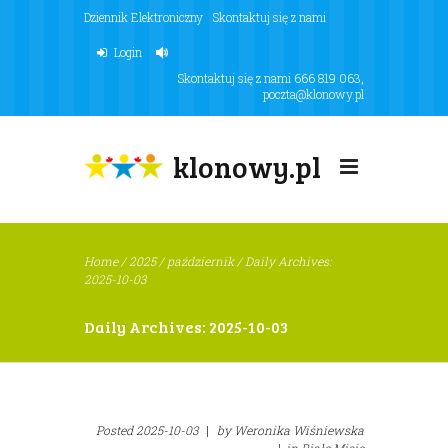
Dziennik Elektroniczny
Skontaktuj się z nami
Login
Skontaktuj się z nami
666 819 063
,
poczta@klonowy.pl
klonowy.pl
Home
/
2025
/
październik
/
Daily Archives:
2025-10-03
Daily Archives: 2025-10-03
Posted
2025-10-03
|
by
Weronika Wiśniewska