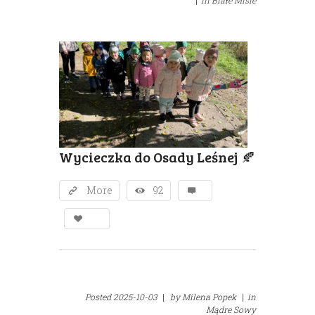
|
in
Białe Misie
Wycieczka do Osady Leśnej 🍂
More
92
Posted
2025-10-03
|
by
Milena Popek
|
in
Mądre Sowy