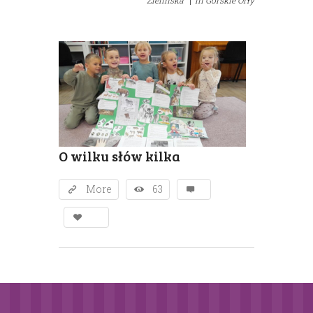
Zielińska
|
in
Górskie Orły
O wilku słów kilka
More
63