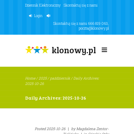
Dziennik Elektroniczny
Skontaktuj się z nami
Login
Skontaktuj się z nami
666 819 063
,
poczta@klonowy.pl
klonowy.pl
Home
/
2025
/
październik
/
Daily Archives:
2025-10-26
Daily Archives: 2025-10-26
Posted
2025-10-26
|
by
Magdalena Zentor-