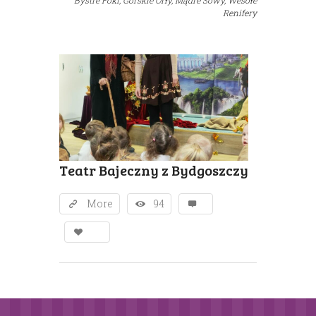
Bystre Foki,
Górskie Orły,
Mądre Sowy,
Wesołe
Renifery
Teatr Bajeczny z Bydgoszczy
More
94