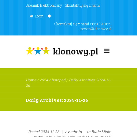
Dziennik Elektroniczny
Skontaktuj się z nami
Login
Skontaktuj się z nami
666 819 063
,
poczta@klonowy.pl
klonowy.pl
Home
/
2024
/
listopad
/
Daily Archives: 2024-11-
26
Daily Archives: 2024-11-26
Posted
2024-11-26
|
by
admin
|
in
Białe Misie,