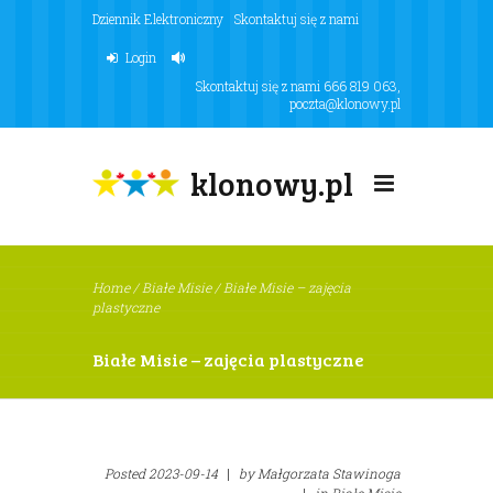
Dziennik Elektroniczny
Skontaktuj się z nami
Login
Skontaktuj się z nami
666 819 063
,
poczta@klonowy.pl
klonowy.pl
Home
/
Białe Misie
/
Białe Misie – zajęcia
plastyczne
Białe Misie – zajęcia plastyczne
Posted
2023-09-14
|
by
Małgorzata Stawinoga