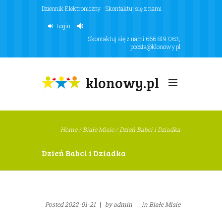
Dziennik Elektroniczny
Skontaktuj się z nami
Login
Skontaktuj się z nami
666 819 063
,
poczta@klonowy.pl
klonowy.pl
Home
/
Białe Misie
/
Dzień Babci i Dziadka
Dzień Babci i Dziadka
Posted
2022-01-21
|
by
admin
|
in
Białe Misie