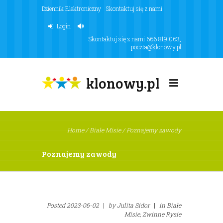
Dziennik Elektroniczny
Skontaktuj się z nami
Login
Skontaktuj się z nami
666 819 063
,
poczta@klonowy.pl
klonowy.pl
Home
/
Białe Misie
/
Poznajemy zawody
Poznajemy zawody
Posted
2023-06-02
|
by
Julita Sidor
|
in
Białe
Misie,
Zwinne Rysie