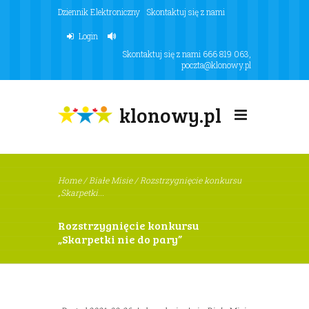
Dziennik Elektroniczny
Skontaktuj się z nami
Login
Skontaktuj się z nami
666 819 063
,
poczta@klonowy.pl
klonowy.pl
Home
/
Białe Misie
/
Rozstrzygnięcie konkursu
„Skarpetki...
Rozstrzygnięcie konkursu
„Skarpetki nie do pary”