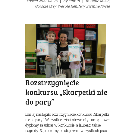
Posted
2021-03-26
|
by
admin
|
in
Białe Misie,
Górskie Orły,
Wesołe Renifery,
Zwinne Rysie
Rozstrzygnięcie
konkursu „Skarpetki nie
do pary”
Dzisiaj nastąpiło rozstrzygnięcie konkursu „Skarpetki
nie do pary”. Wszystkie dzieci otrzymały pamiątkowe
dyplomy za udział w konkursie, a laureaci także
nagrody. Zapraszamy do obejrzenia wszystkich prac.