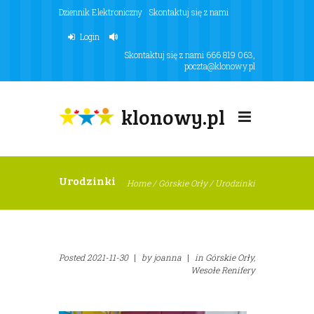
Dziennik Elektroniczny
Skontaktuj się z nami
Login
Skontaktuj się z nami
666 819 063
,
poczta@klonowy.pl
klonowy.pl
Urodzinki
Home
/
Górskie Orły
/
Urodzinki
Posted
2021-11-30
|
by
joanna
|
in
Górskie Orły,
Wesołe Renifery